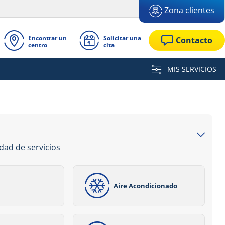
Zona clientes
Encontrar un
Solicitar una
Contacto
centro
cita
MIS SERVICIOS
dad de servicios
Aire Acondicionado