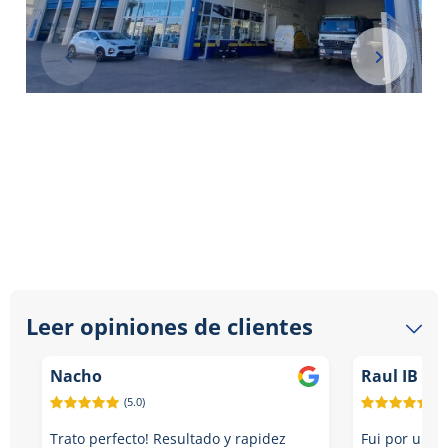
Item
1
Leer opiniones de clientes
of
4
Nacho
Raul IB
(5.0)
(5.
Trato perfecto! Resultado y rapidez
Fui por un to