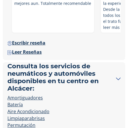
mejores aun. Totalmente recomendable
la experienc
Desde la señ
todos los me
el trato fue 
leer más
Escribir reseña
Leer Reseñas
Consulta los servicios de
neumáticos y automóviles
disponibles en tu centro en
Alcácer:
Amortiguadores
Batería
Aire Acondicionado
Limpiaparabrisas
Permutación