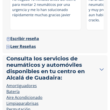
para montar 2 neumáticos por una
neumaticos m
urgencia y me lo han solucionado
y muy profes
rápidamente muchas gracias Javier
aun habiend
cracks.
Escribir reseña
Leer Reseñas
Consulta los servicios de
neumáticos y automóviles
disponibles en tu centro en
Alcalá de Guadaira:
Amortiguadores
Batería
Aire Acondicionado
Limpiaparabrisas
Permutación