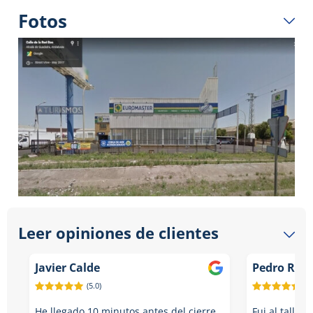
Fotos
Leer opiniones de clientes
Javier Calde
Pedro Ram
(5.0)
(5.
He llegado 10 minutos antes del cierre
Fui al taller