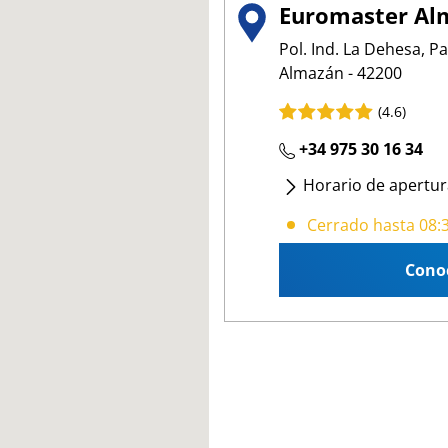
Euromaster Al
Pol. Ind. La Dehesa, Par
Almazán - 42200
(4.6)
+34 975 30 16 34
Horario de apertur
Lunes
- Jueves
:
08:3
Cerrado hasta 08:
Viernes
:
08:30 16:30
Cono