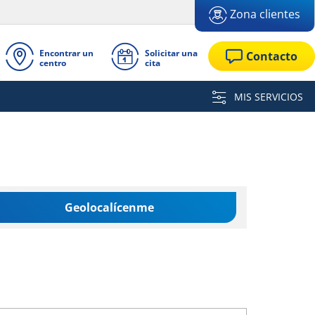
Zona clientes
Encontrar un
Solicitar una
Contacto
centro
cita
MIS SERVICIOS
Geolocalícenme