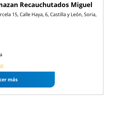
mazan Recauchutados Miguel
cela 15, Calle Haya, 6, Castilla y León, Soria,
a
0 13:30
/
15:00 18:00
30
cer más