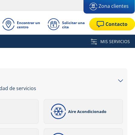
Zona clientes
Encontrar un
Solicitar una
Contacto
centro
cita
MIS SERVICIOS
dad de servicios
Aire Acondicionado