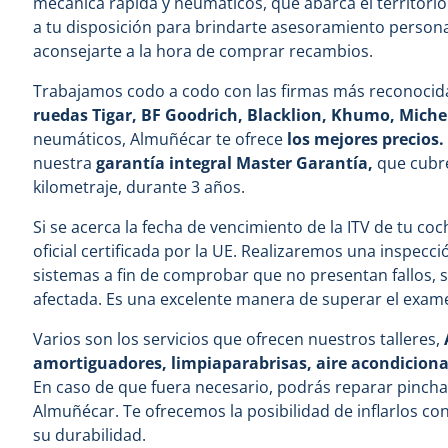
mecánica rápida y neumáticos, que abarca el territori
a tu disposición para brindarte asesoramiento personal
aconsejarte a la hora de comprar recambios.
Trabajamos codo a codo con las firmas más reconocid
ruedas Tigar, BF Goodrich, Blacklion, Khumo, Micheli
neumáticos, Almuñécar te ofrece
los mejores precios
nuestra
garantía integral Master Garantía,
que cubre 
kilometraje, durante 3 años.
Si se acerca la fecha de vencimiento de la ITV de tu c
oficial certificada por la UE. Realizaremos una inspecc
sistemas a fin de comprobar que no presentan fallos, si
afectada. Es una excelente manera de superar el exame
Varios son los servicios que ofrecen nuestros talleres,
amortiguadores, limpiaparabrisas, aire acondicionad
En caso de que fuera necesario, podrás reparar pincha
Almuñécar. Te ofrecemos la posibilidad de inflarlos co
su durabilidad.