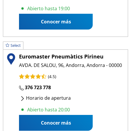
Lunes
- Viernes
:
08:00 13:00
/
15:00 19:00
Abierto hasta 19:00
Sábado
:
09:00 13:00
Conocer más
Select
Euromaster Pneumàtics Pirineu
AVDA. DE SALOU, 96, Andorra, Andorra - 00000
(4.5)
376 723 778
Horario de apertura
Lunes
- Viernes
:
08:30 20:00
Abierto hasta 20:00
Sábado
:
09:00 20:00
Conocer más