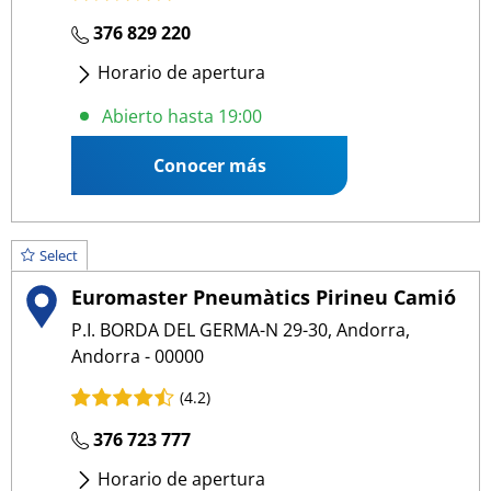
376 829 220
Horario de apertura
Lunes
- Viernes
:
09:00 13:00
/
15:00 19:00
Abierto hasta 19:00
Sábado
:
09:00 15:00
Conocer más
Select
Euromaster Pneumàtics Pirineu Camió
P.I. BORDA DEL GERMA-N 29-30, Andorra,
Andorra - 00000
(4.2)
376 723 777
Horario de apertura