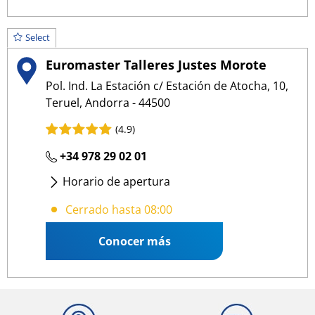
Select
Euromaster Talleres Justes Morote
Pol. Ind. La Estación c/ Estación de Atocha, 10,
Teruel, Andorra - 44500
(4.9)
+34 978 29 02 01
Horario de apertura
Lunes
- Jueves
:
08:00 17:00
Cerrado hasta 08:00
Viernes
:
08:00 14:00
Conocer más