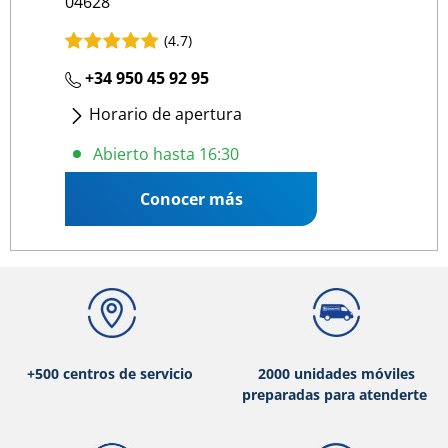
04628
(4.7)
+34 950 45 92 95
Horario de apertura
Lunes
- Viernes
:
08:00 16:30
Abierto hasta 16:30
Conocer más
+500 centros de servicio
2000 unidades móviles
preparadas para atenderte