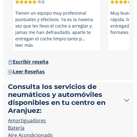
(5.0)
(5.
Tienen un equipo muy profesional
Muy buena ex
puntuales y efectivos. Ya es la novena
rápida, trab
vez que les llevo el coche a arreglar y
entregado li
jamas me han defraudado, aparte te
formales. Un
entregan el coche limpio tanto p…
leer más
Escribir reseña
Leer Reseñas
Consulta los servicios de
neumáticos y automóviles
disponibles en tu centro en
Aranjuez:
Amortiguadores
Batería
Aire Acondicionado