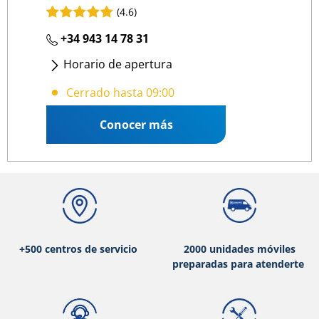
(4.6)
+34 943 14 78 31
Horario de apertura
Lunes
- Viernes
:
09:00 13:00
/
15:00 19:00
Cerrado hasta 09:00
Conocer más
+500 centros de servicio
2000 unidades móviles
preparadas para atenderte