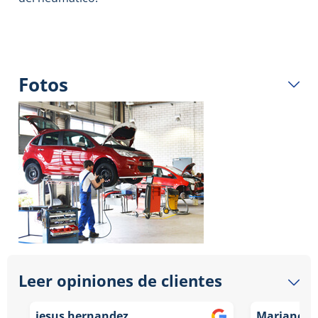
Fotos
Leer opiniones de clientes
jesus hernandez
Mariano M