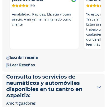
(5.0)
(5.
Amabilidad. Rapidez. Eficacia y buen
Yo estoy muy
precio. A mi ya me han ganado como
Trabajan muy
cliente
Están prepar
trabajo que 
cualquier p
donde ello…
leer más
Escribir reseña
Leer Reseñas
Consulta los servicios de
neumáticos y automóviles
disponibles en tu centro en
Azpeitia:
Amortiguadores