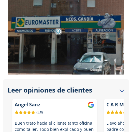
Leer opiniones de clientes
Angel Sanz
C A R M E 
(5.0)
(5.
Buen trato hacia el cliente tanto oficina
Llevo años co
como taller. Todo bien explicado y buen
padre como y