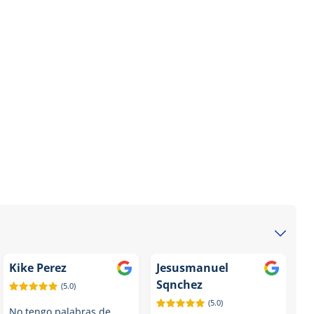
Kike Perez
Jesusmanuel
Sqnchez
(5.0)
(5.0)
No tengo palabras de