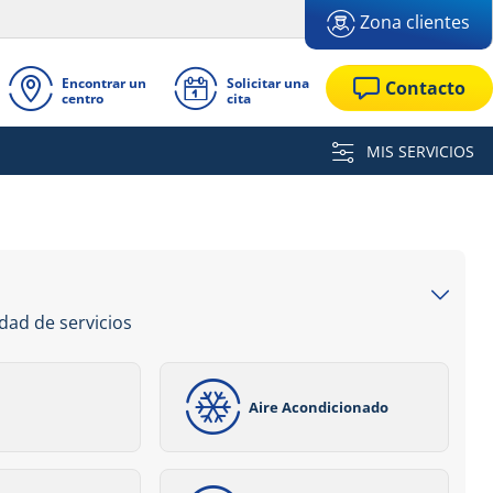
Zona clientes
Encontrar un
Solicitar una
Contacto
centro
cita
MIS SERVICIOS
dad de servicios
Aire Acondicionado