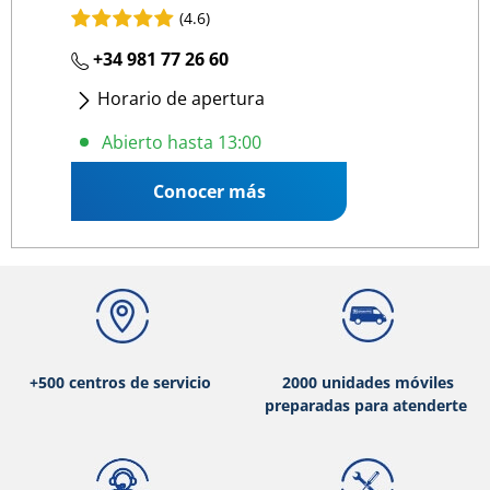
(4.6)
+34 981 77 26 60
Horario de apertura
Lunes
- Viernes
:
09:00 13:00
/
15:30 19:00
Abierto hasta 13:00
Conocer más
+500 centros de servicio
2000 unidades móviles
preparadas para atenderte