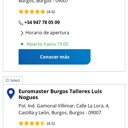
Burgos, Burgos - 09007
(4.6)
+34 947 78 05 09
Horario de apertura
Lunes
- Viernes
:
09:00 13:30
/
15:30 19:00
Abierto hasta 19:00
Conocer más
Select
Euromaster Burgos Talleres Luis
Nogues
Pol. Ind. Gamonal Villimar, Calle La Lora, 4,
Castilla y León, Burgos, Burgos - 09007
(4.5)