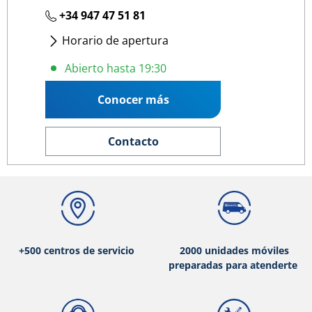
+34 947 47 51 81
Horario de apertura
Lunes
- Viernes
:
09:00 13:15
/
15:45 19:30
Abierto hasta 19:30
Conocer más
Contacto
+500 centros de servicio
2000 unidades móviles
preparadas para atenderte