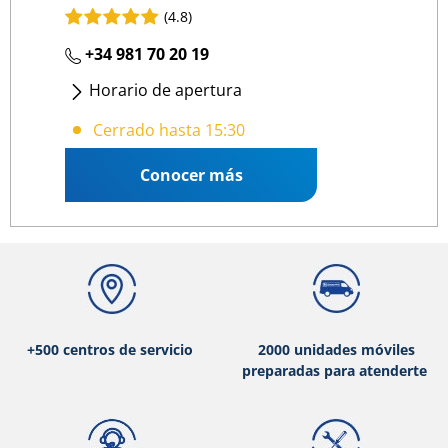
(4.8)
+34 981 70 20 19
Horario de apertura
Lunes
- Viernes
:
09:00 13:00
/
15:30 19:30
Cerrado hasta 15:30
Conocer más
+500 centros de servicio
2000 unidades móviles
preparadas para atenderte