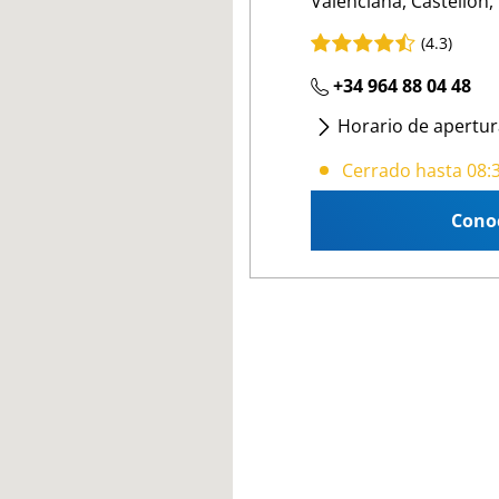
Valenciana, Castellon,
(4.3)
+34 964 88 04 48
Horario de apertur
Lunes
- Viernes
:
08:
Cerrado hasta 08:
Cono