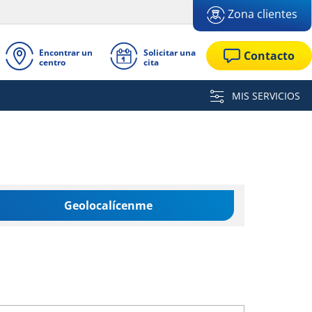
Zona clientes
Encontrar un
Solicitar una
Contacto
centro
cita
MIS SERVICIOS
Geolocalícenme