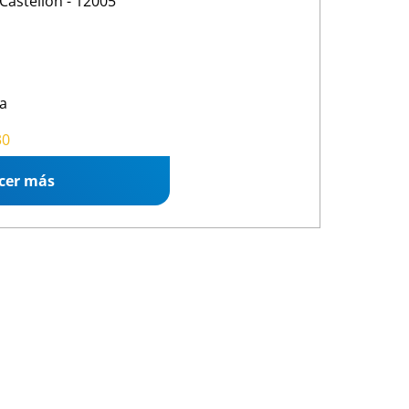
 Castellón - 12005
a
30 19:00
30
cer más