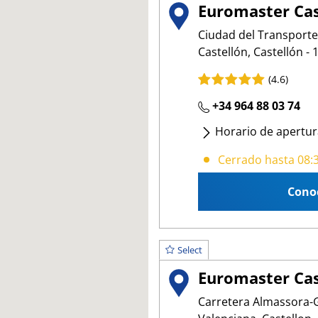
Euromaster Cas
Ciudad del Transporte
Castellón, Castellón -
(4.6)
+34 964 88 03 74
Horario de apertur
Lunes
- Viernes
:
08:
Cerrado hasta 08:
Cono
Select
Euromaster Cas
Carretera Almassora-G