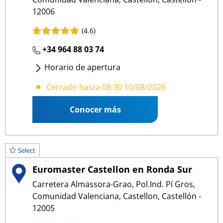
12006
(4.6)
+34 964 88 03 74
Horario de apertura
Lunes
- Viernes
:
08:30 19:00
Cerrado hasta 08:30 10/08/2026
Conocer más
Select
Euromaster Castellon en Ronda Sur
Carretera Almassora-Grao, Pol.Ind. Pí Gros,
Comunidad Valenciana, Castellon, Castellón -
12005