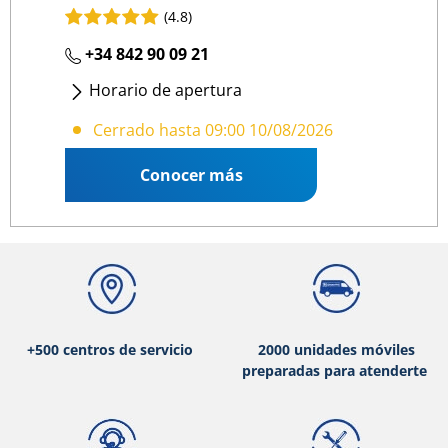
(4.8)
+34 842 90 09 21
Horario de apertura
Lunes
- Viernes
:
09:00 13:00
/
15:00 19:00
Cerrado hasta 09:00 10/08/2026
Conocer más
+500 centros de servicio
2000 unidades móviles
preparadas para atenderte