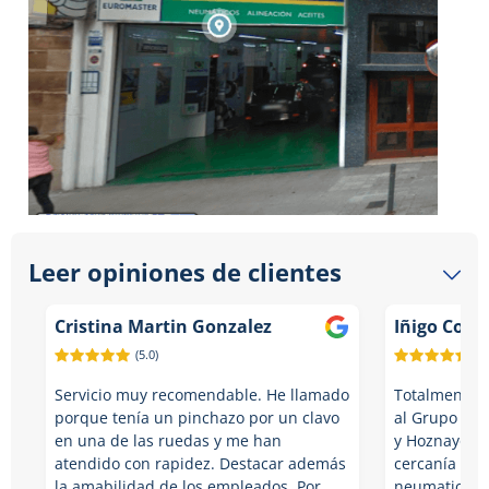
Leer opiniones de clientes
Cristina Martin Gonzalez
Iñigo Cont
(5.0)
(5.
Servicio muy recomendable. He llamado
Totalmente 
porque tenía un pinchazo por un clavo
al Grupo Eu
en una de las ruedas y me han
y Hoznayo, e
atendido con rapidez. Destacar además
cercanía rea
la amabilidad de los empleados. Por…
neumaticos d