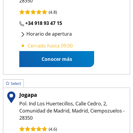
28350
(4.8)
+34 918 93 47 15
Horario de apertura
Lunes
- Viernes
:
09:00 14:00
/
16:00 19:30
Cerrado hasta 09:00
Conocer más
Select
Jogapa
Pol. Ind Los Huertecillos, Calle Cedro, 2,
Comunidad de Madrid, Madrid, Ciempozuelos -
28350
(4.6)