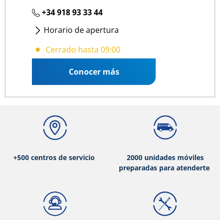
+34 918 93 33 44
Horario de apertura
Lunes
- Viernes
:
09:00 14:00
/
16:00 19:30
Cerrado hasta 09:00
Conocer más
+500 centros de servicio
2000 unidades móviles
preparadas para atenderte