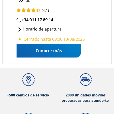
- 28400
(4.1)
+34 911 17 89 14
Horario de apertura
Lunes
- Viernes
:
09:00 14:00
/
16:00 19:00
Cerrado hasta 09:00 10/08/2026
Conocer más
+500 centros de servicio
2000 unidades móviles
preparadas para atenderte