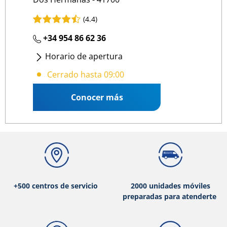
(4.4)
+34 954 86 62 36
Horario de apertura
Lunes - Viernes
: 09:00 19:00
Cerrado hasta 09:00
Conocer más
+500 centros de servicio
2000 unidades móviles
preparadas para atenderte