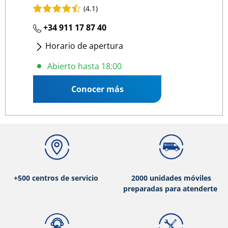
(4.1)
+34 911 17 87 40
Horario de apertura
Lunes
- Viernes
:
08:00 18:00
Abierto hasta 18:00
Conocer más
+500 centros de servicio
2000 unidades móviles
preparadas para atenderte