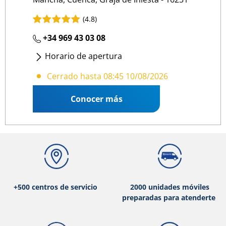
(4.8)
+34 969 43 03 08
Horario de apertura
Lunes
- Viernes
:
08:45 19:00
Cerrado hasta 08:45 10/08/2026
Conocer más
+500 centros de servicio
2000 unidades móviles
preparadas para atenderte