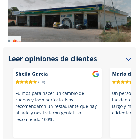
Leer opiniones de clientes
Sheila García
María del 
(5.0)
(5.
Fuimos para hacer un cambio de
Un personal 
ruedas y todo perfecto. Nos
incidente por
recomendaron un restaurante que hay
largo y me a
al lado y nos trataron genial. Lo
eficientemen
recomiendo 100%.