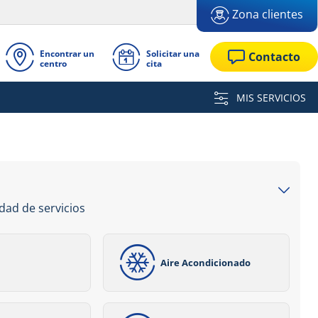
Zona clientes
Encontrar un
Solicitar una
Contacto
centro
cita
MIS SERVICIOS
dad de servicios
Aire Acondicionado