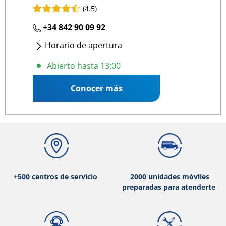
(4.5)
+34 842 90 09 92
Horario de apertura
Lunes
- Viernes
:
09:00 13:00
/
15:00 19:00
Abierto hasta 13:00
Conocer más
+500 centros de servicio
2000 unidades móviles
preparadas para atenderte