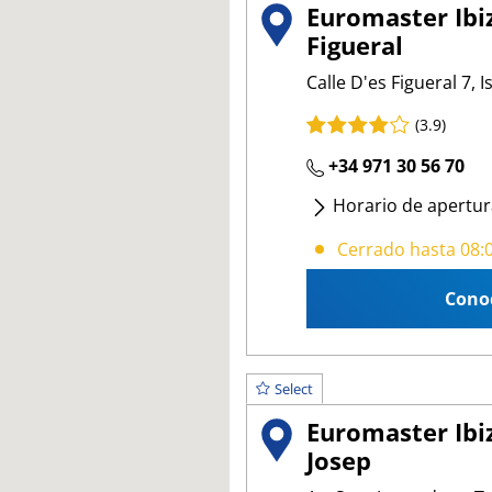
Euromaster Ibiz
Figueral
Calle D'es Figueral 7, I
(3.9)
+34 971 30 56 70
Horario de apertur
Lunes
- Viernes
:
08:
Cerrado hasta 08:
Cono
Select
Euromaster Ibiz
Josep