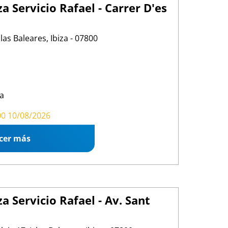
a Servicio Rafael - Carrer D'es
slas Baleares, Ibiza - 07800
a
00 16:00
00 10/08/2026
cer más
a Servicio Rafael - Av. Sant