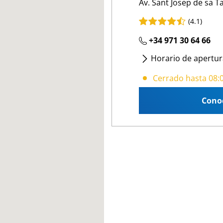
Av. Sant Josep de sa Ta
(4.1)
+34 971 30 64 66
Horario de apertur
Lunes
- Viernes
:
08:
Cerrado hasta 08:
Cono