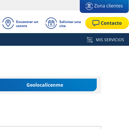
Zona clientes
Encontrar un
Solicitar una
Contacto
centro
cita
MIS SERVICIOS
Geolocalícenme