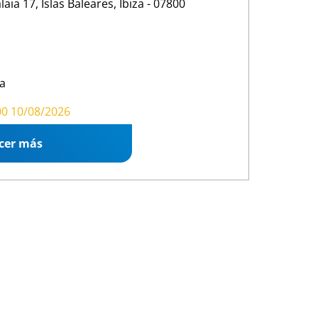
laia 17, Islas Baleares, Ibiza - 07800
a
00 16:00
00 10/08/2026
cer más