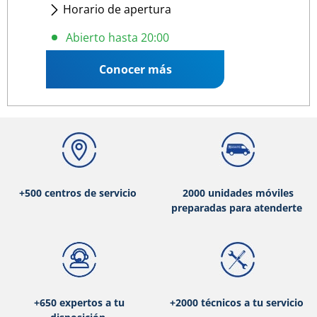
Horario de apertura
Lunes
- Viernes
:
07:30 20:00
Abierto hasta 20:00
Sábado
:
09:00 12:00
Conocer más
+500 centros de servicio
2000 unidades móviles
preparadas para atenderte
+650 expertos a tu
+2000 técnicos a tu servicio