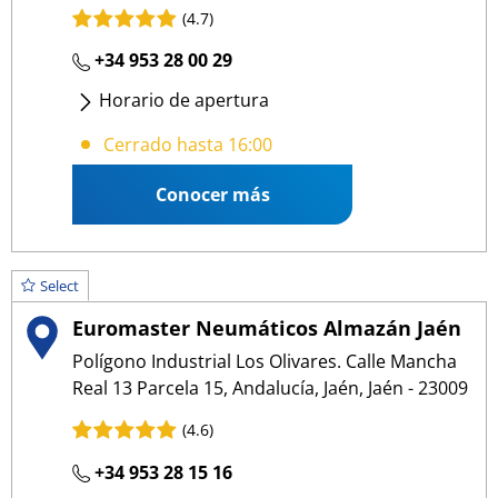
(4.7)
+34 953 28 00 29
Horario de apertura
Lunes
- Viernes
:
09:00 14:00
/
16:00 19:00
Cerrado hasta 16:00
Conocer más
Select
Euromaster Neumáticos Almazán Jaén
Polígono Industrial Los Olivares. Calle Mancha
Real 13 Parcela 15, Andalucía, Jaén, Jaén - 23009
(4.6)
+34 953 28 15 16