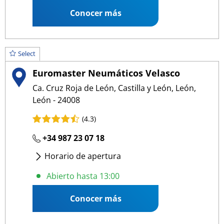
Conocer más
Select
Euromaster Neumáticos Velasco
Ca. Cruz Roja de León, Castilla y León, León,
León - 24008
(4.3)
+34 987 23 07 18
Horario de apertura
Lunes
- Viernes
:
08:30 13:00
/
15:00 19:00
Abierto hasta 13:00
Conocer más