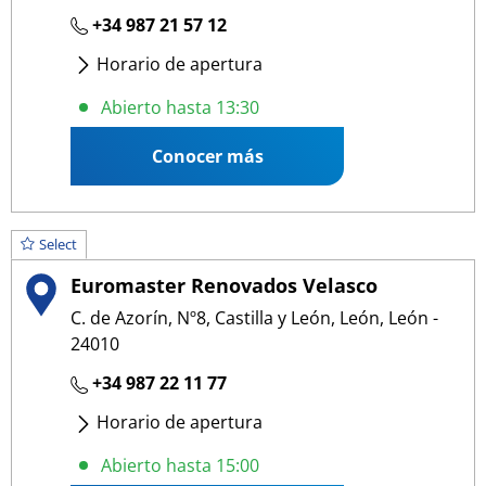
+34 987 21 57 12
Horario de apertura
Lunes
- Viernes
:
09:00 13:30
/
15:30 19:00
Abierto hasta 13:30
Conocer más
Select
Euromaster Renovados Velasco
C. de Azorín, Nº8, Castilla y León, León, León -
24010
+34 987 22 11 77
Horario de apertura
Lunes
- Jueves
:
09:00 14:00
/
15:30 19:00
Abierto hasta 15:00
Viernes
:
09:00 15:00