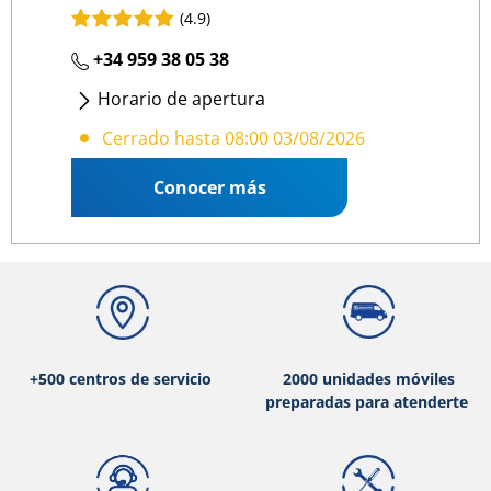
(4.9)
+34 959 38 05 38
Horario de apertura
Lunes - Viernes
: 08:00 15:00
Cerrado hasta 08:00 03/08/2026
Conocer más
+500 centros de servicio
2000 unidades móviles
preparadas para atenderte