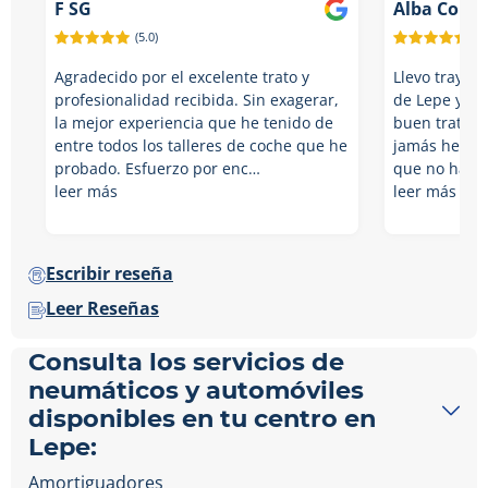
F SG
Alba Corre
(5.0)
(5.
Agradecido por el excelente trato y
Llevo trayen
profesionalidad recibida. Sin exagerar,
de Lepe y si
la mejor experiencia que he tenido de
buen trato y
entre todos los talleres de coche que he
jamás he ten
probado. Esfuerzo por enc…
que no hay m
leer más
leer más
Escribir reseña
Leer Reseñas
Consulta los servicios de
neumáticos y automóviles
disponibles en tu centro en
Lepe:
Amortiguadores