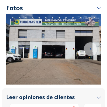
Fotos
Item
1
Leer opiniones de clientes
of
2