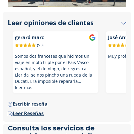
Leer opiniones de clientes
gerard marc
José Anto
(5.0)
(5.
Somos dos franceses que hicimos un
Muy profesio
viaje en moto triple por el País Vasco
español, y el domingo, de regreso a
Llerida, se nos pinchó una rueda de la
Ducati. Era imposible repararla…
leer más
Escribir reseña
Leer Reseñas
Consulta los servicios de