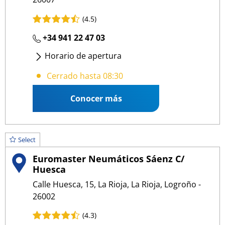
(4.5)
+34 941 22 47 03
Horario de apertura
Lunes
- Viernes
:
08:30 13:30
/
15:30 18:30
Cerrado hasta 08:30
Conocer más
Select
Euromaster Neumáticos Sáenz C/
Huesca
Calle Huesca, 15, La Rioja, La Rioja, Logroño -
26002
(4.3)