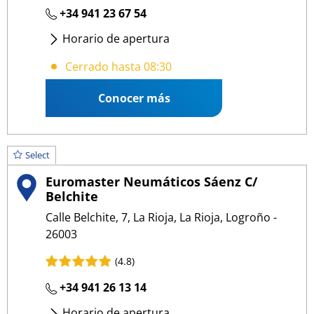
+34 941 23 67 54
Horario de apertura
Lunes
- Viernes
:
08:30 13:30
/
15:30 18:30
Cerrado hasta 08:30
Conocer más
Select
Euromaster Neumáticos Sáenz C/
Belchite
Calle Belchite, 7, La Rioja, La Rioja, Logroño -
26003
(4.8)
+34 941 26 13 14
Horario de apertura