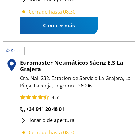
Lunes
- Viernes
:
08:30 13:30
/
15:30 18:30
Cerrado hasta 08:30
Conocer más
Select
Euromaster Neumáticos Sáenz E.S La
Grajera
Cra. Nal. 232. Estacion de Servicio La Grajera, La
Rioja, La Rioja, Logroño - 26006
(4.5)
+34 941 20 48 01
Horario de apertura
Lunes
- Viernes
:
08:30 13:30
/
15:30 18:30
Cerrado hasta 08:30