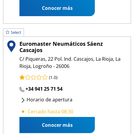
Conocer más
Select
Euromaster Neumáticos Sáenz
Cascajos
C/ Piqueras, 22 Pol. Ind. Cascajos, La Rioja, La
Rioja, Logroño - 26006
(1.0)
+34 941 25 71 54
Horario de apertura
Lunes
- Viernes
:
08:30 13:30
/
15:30 18:30
Cerrado hasta 08:30
Conocer más