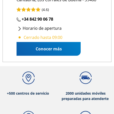
(4.6)
+34 842 90 06 78
Horario de apertura
Lunes - Viernes
: 09:00 13:00
/
15:00 19:00
Cerrado hasta 09:00
Conocer más
+500 centros de servicio
2000 unidades móviles
preparadas para atenderte