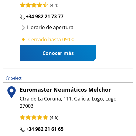
(4.4)
+34 982 21 73 77
Horario de apertura
Lunes
- Viernes
:
09:00 13:00
/
15:30 19:00
Cerrado hasta 09:00
Conocer más
Select
Euromaster Neumáticos Melchor
Ctra de La Coruña, 111, Galicia, Lugo, Lugo -
27003
(4.6)
+34 982 21 61 65