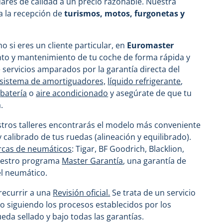
ares de calidad a un precio razonable. Nuestra
a la recepción de
turismos, motos, furgonetas y
mo si eres un cliente particular, en
Euromaster
nto y mantenimiento de tu coche de forma rápida y
 servicios amparados por la garantía directa del
 sistema de amortiguadores,
líquido refrigerante
,
,
batería
o
aire acondicionado
y asegúrate de que tu
.
stros talleres encontrarás el modelo más conveniente
 calibrado de tus ruedas (alineación y equilibrado).
cas de neumáticos
: Tigar, BF Goodrich, Blacklion,
nuestro programa
Master Garantía
, una garantía de
el neumático.
recurrir a una
Revisión oficial.
Se trata de un servicio
vo siguiendo los procesos establecidos por los
da sellado y bajo todas las garantías.