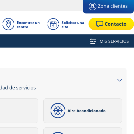
Zona clientes
Encontrar un
Solicitar una
Contacto
centro
cita
MIS SERVICIOS
dad de servicios
Aire Acondicionado