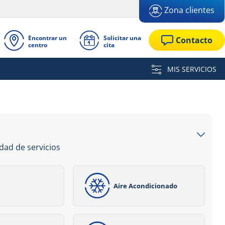
Zona clientes
Encontrar un
Solicitar una
Contacto
centro
cita
MIS SERVICIOS
dad de servicios
Aire Acondicionado