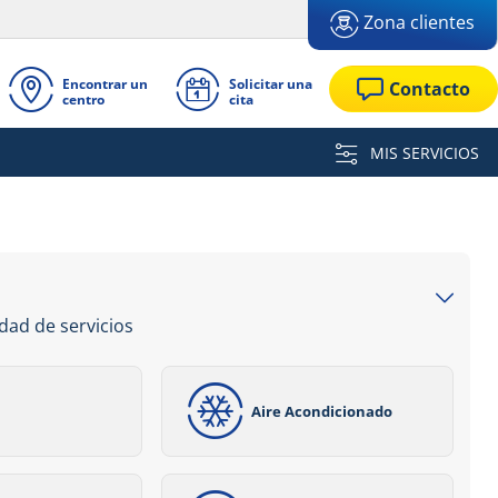
Zona clientes
Encontrar un
Solicitar una
Contacto
centro
cita
MIS SERVICIOS
dad de servicios
Aire Acondicionado