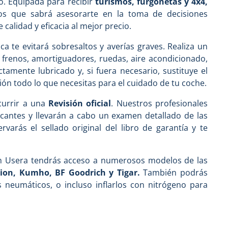
o. Equipada para recibir
turismos, furgonetas y 4x4,
os que sabrá asesorarte en la toma de decisiones
 calidad y eficacia al mejor precio.
ca te evitará sobresaltos y averías graves. Realiza un
: frenos, amortiguadores, ruedas, aire acondicionado,
tamente lubricado y, si fuera necesario, sustituye el
ón todo lo que necesitas para el cuidado de tu coche.
urrir a una
Revisión oficial
. Nuestros profesionales
icantes y llevarán a cabo un examen detallado de las
arás el sellado original del libro de garantía y te
n Usera tendrás acceso a numerosos modelos de las
klion, Kumho, BF Goodrich y Tigar.
También podrás
tus neumáticos, o incluso inflarlos con nitrógeno para