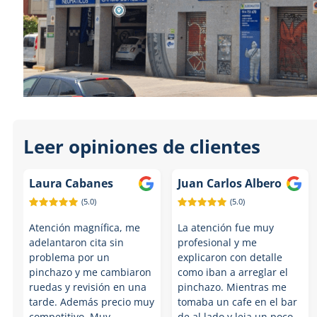
Leer opiniones de clientes
Laura Cabanes
Juan Carlos Albero
(5.0)
(5.0)
Atención magnífica, me
La atención fue muy
adelantaron cita sin
profesional y me
problema por un
explicaron con detalle
pinchazo y me cambiaron
como iban a arreglar el
ruedas y revisión en una
pinchazo. Mientras me
tarde. Además precio muy
tomaba un cafe en el bar
competitivo. Muy
de al lado y leia un poco,