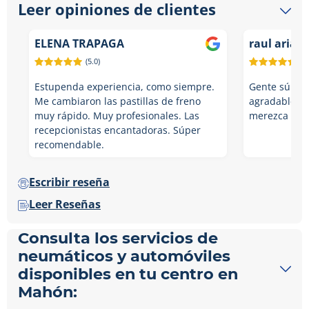
Leer opiniones de clientes
ELENA TRAPAGA
raul arias
(5.0)
(5.
Estupenda experiencia, como siempre.
Gente súper 
Me cambiaron las pastillas de freno
agradables. 
muy rápido. Muy profesionales. Las
merezca la 
recepcionistas encantadoras. Súper
recomendable.
Escribir reseña
Leer Reseñas
Consulta los servicios de
neumáticos y automóviles
disponibles en tu centro en
Mahón: