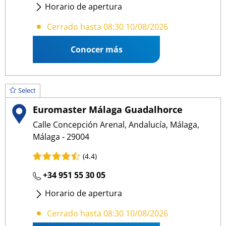
Horario de apertura
Lunes
- Viernes
:
08:30 18:30
Cerrado hasta 08:30 10/08/2026
Conocer más
Select
Euromaster Málaga Guadalhorce
Calle Concepción Arenal, Andalucía, Málaga,
Málaga - 29004
(4.4)
+34 951 55 30 05
Horario de apertura
Lunes
- Viernes
:
08:30 14:00
/
15:00 18:30
Cerrado hasta 08:30 10/08/2026