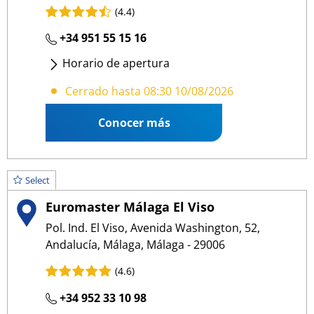
(4.4)
+34 951 55 15 16
Horario de apertura
Lunes
- Viernes
:
08:30 18:30
Cerrado hasta 08:30 10/08/2026
Conocer más
Select
Euromaster Málaga El Viso
Pol. Ind. El Viso, Avenida Washington, 52,
Andalucía, Málaga, Málaga - 29006
(4.6)
+34 952 33 10 98