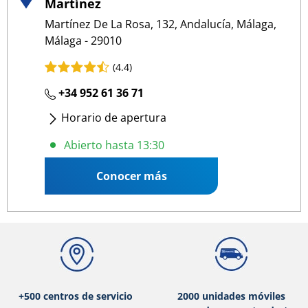
Martínez
Martínez De La Rosa, 132, Andalucía, Málaga,
Málaga - 29010
(4.4)
+34 952 61 36 71
Horario de apertura
Lunes
- Viernes
:
09:00 13:30
/
16:00 19:30
Abierto hasta 13:30
Sábado
:
09:00 13:30
Conocer más
+500 centros de servicio
2000 unidades móviles