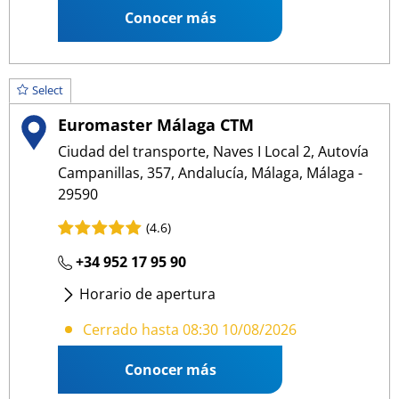
Conocer más
Select
Euromaster Málaga CTM
Ciudad del transporte, Naves I Local 2, Autovía
Campanillas, 357, Andalucía, Málaga, Málaga -
29590
(4.6)
+34 952 17 95 90
Horario de apertura
Lunes
- Viernes
:
08:30 13:30
/
15:00 18:00
Cerrado hasta 08:30 10/08/2026
Conocer más