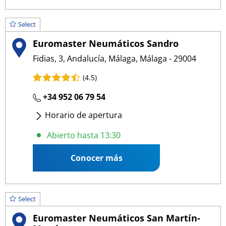
Select
Euromaster Neumáticos Sandro
Fidias, 3, Andalucía, Málaga, Málaga - 29004
(4.5)
+34 952 06 79 54
Horario de apertura
Lunes
- Viernes
:
08:30 13:30
/
16:00 19:30
Abierto hasta 13:30
Sábado
:
09:00 13:30
Conocer más
Select
Euromaster Neumáticos San Martín-