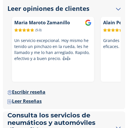
Leer opiniones de clientes
Maria Maroto Zamanillo
Alain Peña
(5.0)
(5.
Un servicio excepcional. Hoy mismo he
Grandes prof
tenido un pinchazo en la rueda, les he
eficaces. Vol
llamado y me lo han arreglado. Rapido,
efectivo y a buen precio. 👍👍
Escribir reseña
Leer Reseñas
Consulta los servicios de
neumáticos y automóviles