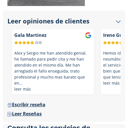
Leer opiniones de clientes
Gala Martinez
Irene Guer
(5.0)
(5.
Alex y Sergio me han atendido genial,
Hemos ido a 
he llamado para pedir cita y me han
neumáticos d
atendido en el mismo día. Me han
el servicio d
arreglado el fallo enseguida, trato
bien que nos
profesional y mucho mas barato que
que teníamo
en…
leer más
leer más
Escribir reseña
Leer Reseñas
Consulta los servicios de