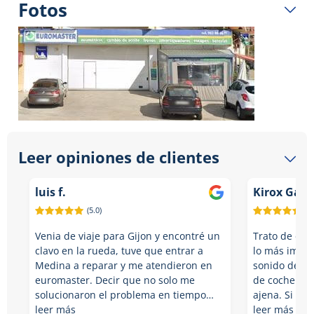
Fotos
Leer opiniones de clientes
luis f.
Kirox Garc
(5.0)
(5.
Venia de viaje para Gijon y encontré un
Trato de diez
clavo en la rueda, tuve que entrar a
lo más impor
Medina a reparar y me atendieron en
sonido de "c
euromaster. Decir que no solo me
de coche que
solucionaron el problema en tiempo…
ajena. Si vu
leer más
leer más