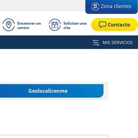
Zona clientes
Encontrar un
Solicitar una
Contacto
centro
cita
MIS SERVICIOS
Geolocalícenme