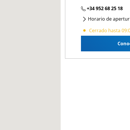
+34 952 68 25 18
Horario de apertur
Lunes
- Viernes
:
09:
Cerrado hasta 09:
Cono