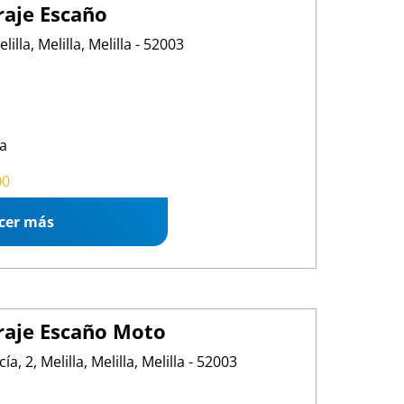
aje Escaño
lla, Melilla, Melilla - 52003
a
00 13:00
/
15:30 19:30
00
cer más
raje Escaño Moto
a, 2, Melilla, Melilla, Melilla - 52003