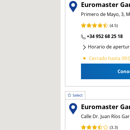
Euromaster Gar
Primero de Mayo, 3, Meli
(4.5)
+34 952 68 25 18
Horario de apertur
Lunes
- Viernes
:
09:
Cerrado hasta 09:
Cono
Select
Euromaster Ga
Calle Dr. Juan Ríos Garcí
(3.3)