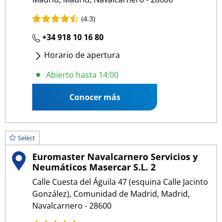
(4.3)
+34 918 10 16 80
Horario de apertura
Lunes
- Viernes
:
09:00 14:00
/
15:30 19:00
Abierto hasta 14:00
Sábado
:
09:00 13:00
Conocer más
Select
Euromaster Navalcarnero Servicios y
Neumáticos Masercar S.L. 2
Calle Cuesta del Águila 47 (esquina Calle Jacinto
González), Comunidad de Madrid, Madrid,
Navalcarnero - 28600