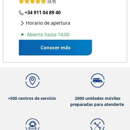
(4.9)
+34 911 04 89 40
Horario de apertura
Lunes
- Viernes
:
09:00 14:00
/
15:30 19:00
Abierto hasta 14:00
Conocer más
+500 centros de servicio
2000 unidades móviles
preparadas para atenderte