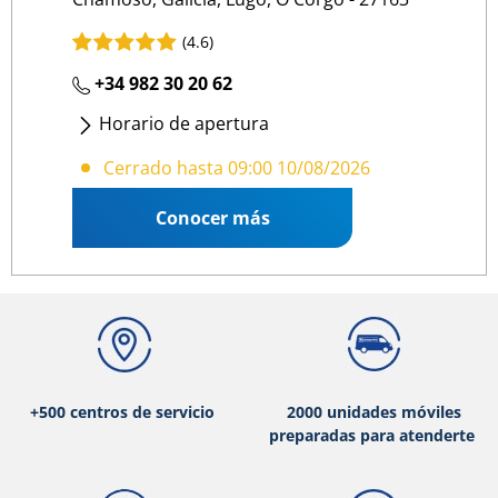
(4.6)
+34 982 30 20 62
Horario de apertura
Lunes
- Viernes
:
09:00 13:00
/
15:30 19:30
Cerrado hasta 09:00 10/08/2026
Conocer más
+500 centros de servicio
2000 unidades móviles
preparadas para atenderte