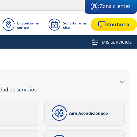
Zona clientes
Encontrar un
Solicitar una
Contacto
centro
cita
MIS SERVICIOS
dad de servicios
Aire Acondicionado