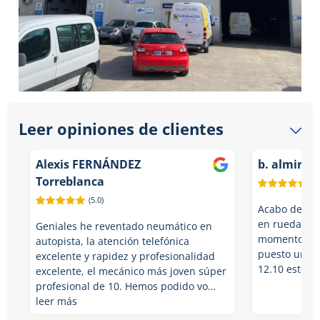
Leer opiniones de clientes
Alexis FERNÁNDEZ
b. almirall
Torreblanca
(5.
(5.0)
Acabo de ir 
en rueda me 
Geniales he reventado neumático en
momento me 
autopista, la atención telefónica
puesto un m
excelente y rapidez y profesionalidad
12.10 estoy s
excelente, el mecánico más joven súper
profesional de 10. Hemos podido vo…
leer más