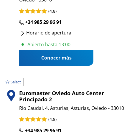
(4.8)
+34 985 29 96 91
Horario de apertura
Lunes
- Viernes
:
09:00 13:00
/
15:00 19:00
Abierto hasta 13:00
Conocer más
Select
Euromaster Oviedo Auto Center
Principado 2
Rio Caudal, 4, Asturias, Asturias, Oviedo - 33010
(4.8)
+34 985 29 96 91