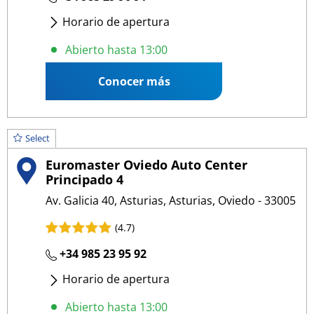
Horario de apertura
Lunes
- Viernes
:
09:00 13:00
/
15:00 19:00
Abierto hasta 13:00
Conocer más
Select
Euromaster Oviedo Auto Center
Principado 4
Av. Galicia 40, Asturias, Asturias, Oviedo - 33005
(4.7)
+34 985 23 95 92
Horario de apertura
Lunes
- Viernes
:
09:00 13:00
/
15:00 19:00
Abierto hasta 13:00